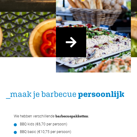
_maak je barbecue
persoonlijk
We hebben verschillende
:
barbecuepakketten
BBQ kids (€6,70 per persoon)
BBQ basic (€10,75 per persoon)