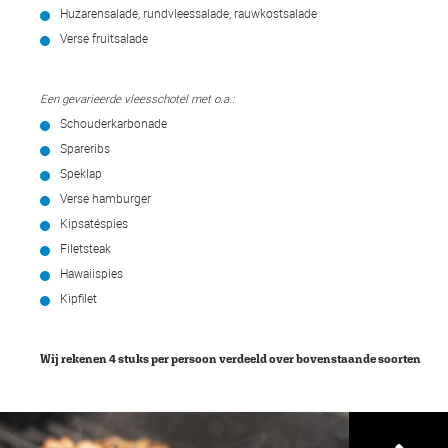
Huzarensalade, rundvleessalade, rauwkostsalade
Verse fruitsalade
Een gevarieerde vleesschotel met o.a.:
Schouderkarbonade
Spareribs
Speklap
Verse hamburger
Kipsatéspies
Filetsteak
Hawaiispies
Kipfilet
Wij rekenen 4 stuks per persoon verdeeld over bovenstaande soorten