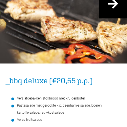
_bbq deluxe (€20,55 p.p.)
Vers afgebakken stokbrood met kruidenboter
Pastasalade met gerookte kip, beenham-eisalade, boeren
kartoffelsalade, rauwkostsalade
Verse fruitsalade