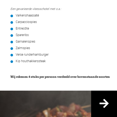
Een gevarieerde vleesschotel met o.a.:
Varkenshaassaté
Carpacciospies
Entrecôte
Spareribs
Garnalenspies
Zalmspies
Verse runderhamburger
Kip houthakkerssteak
Wij rekenen 4 stuks per persoon verdeeld over bovenstaande soorten