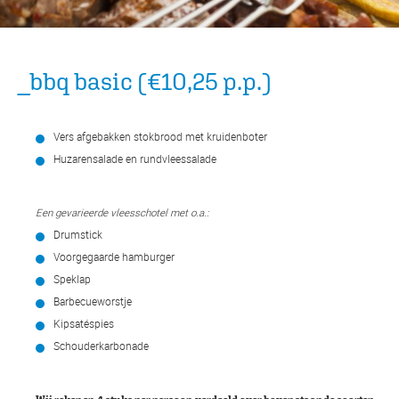
_bbq basic (€10,25 p.p.)
Vers afgebakken stokbrood met kruidenboter
Huzarensalade en rundvleessalade
Een gevarieerde vleesschotel met o.a.:
Drumstick
Voorgegaarde hamburger
Speklap
Barbecueworstje
Kipsatéspies
Schouderkarbonade