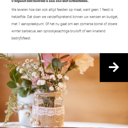
U bepaalt zelf hoeveel u aan ons wilt uitbesteden.
We leveren hoe dan ook altijd feesten op maat, want geen 1 feest is
hetzelfde. Dat doen we vanzelfsprekend binnen uw wensen en budget,
met 1 aanspreekpunt. Of het nu gaat om een zomerse borrel of stoere
winter barbecue, een sprookjesachtige bruiloft of een knallend
bedrijfsfeest.