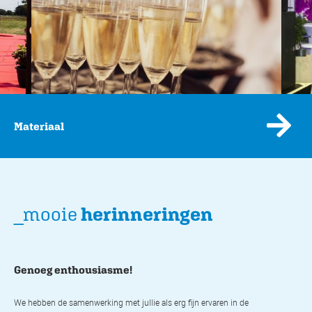
Materiaal
_mooie
herinneringen
Genoeg enthousiasme!
Gr
We hebben de samenwerking met jullie als erg fijn ervaren in de
Omd