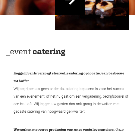
_event
catering
Koggel Events verzorgt sfeervolle catering op locatie, van barbecue
tot buffet.
Wij begrijpen als geen ander dat catering bepalend is voor het succes
van een evenement; of het nu gaat om een vergadering, bedrijfsborrel of
een bruiloft. Wij leggen uw gasten dan ook graag in de watten met
gepaste catering van hoogwaardige kwaliteit.
Onze
We werken met verse producten van onze vaste leveranciers.