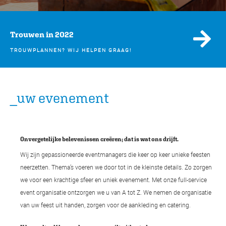
Trouwen in 2022
TROUWPLANNEN? WIJ HELPEN GRAAG!
_uw evenement
Onvergetelijke belevenissen creëren; dat is wat ons drijft.
Wij zijn gepassioneerde eventmanagers die keer op keer unieke feesten
neerzetten. Thema’s voeren we door tot in de kleinste details. Zo zorgen
we voor een krachtige sfeer en uniek evenement. Met onze full-service
event organisatie ontzorgen we u van A tot Z. We nemen de organisatie
van uw feest uit handen, zorgen voor de aankleding en catering.