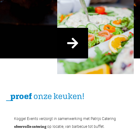
_
proef
onze keuken!
Koggel Events verzorgt in samenwerking met Patrijs Catering
op locatie, van barbecue tot buffet.
sfeervolle catering