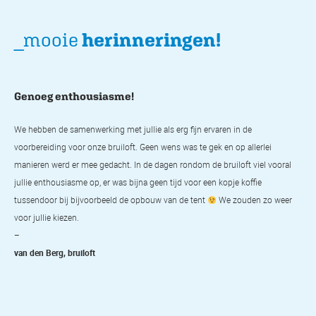
_mooie
herinneringen!
Genoeg enthousiasme!
Su
noeg
We hebben de samenwerking met jullie als erg fijn ervaren in de
We 
een
voorbereiding voor onze bruiloft. Geen wens was te gek en op allerlei
inc
manieren werd er mee gedacht. In de dagen rondom de bruiloft viel vooral
all
jullie enthousiasme op, er was bijna geen tijd voor een kopje koffie
don
tussendoor bij bijvoorbeeld de opbouw van de tent
We zouden zo weer
Kog
voor jullie kiezen.
–
–
Lyd
van den Berg, bruiloft