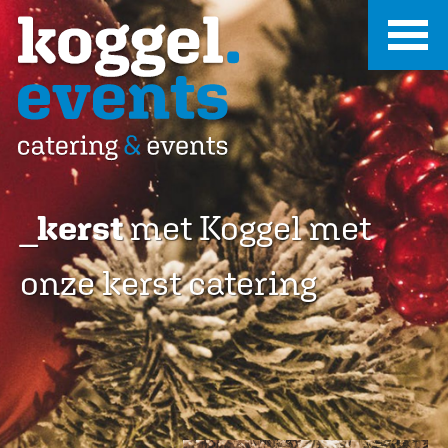
_
kerst
met Koggel met
onze kerst catering