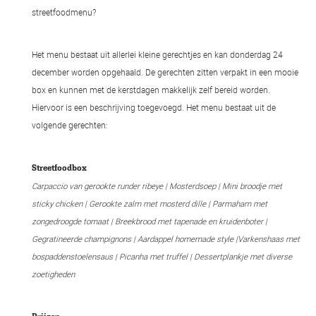
streetfoodmenu?
Het menu bestaat uit allerlei kleine gerechtjes en kan donderdag 24
december worden opgehaald. De gerechten zitten verpakt in een mooie
box en kunnen met de kerstdagen makkelijk zelf bereid worden.
Hiervoor is een beschrijving toegevoegd. Het menu bestaat uit de
volgende gerechten:
Streetfoodbox
Carpaccio van gerookte runder ribeye |
Mosterdsoep |
Mini broodje met
sticky chicken |
Gerookte zalm met mosterd dille |
Parmaham met
zongedroogde tomaat |
Breekbrood met tapenade en kruidenboter |
Gegratineerde champignons |
Aardappel homemade style |
Varkenshaas met
bospaddenstoelensaus |
Picanha met truffel |
Dessertplankje met diverse
zoetigheden