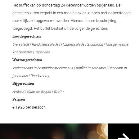
Het buffet kan op donderdag 24 december worden opgehaald. De
gerechten zitten verpakt in een mooie box en kunnen met de kerstdagen
makkelijk zelf opgewarmd worden. Hiervoor is een beschrijving
toegevoegd. Het buffet bestaat uit de volgende gerechten:
Koude gerechten
Eiersalade | Rundvleessalade | Huzarensalade | Stokbrood | Huisgemaakte
kruidenboter | Tapenade
Warme gerechten
Varkenshaas in bospaddenstoelensaus | Kipfilet in satésaus | Beenham in
jachtsaus | Rundercurry
Bijgerechten
Ambachtelijke aardappel | Gratin
Prijzen
€ 19,95 per persoon