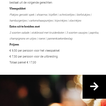
bestaat uit de volgende gerechten:
Vleespakket
Plakjes gerookt spek | shoarma | kipfilet | schnitzeltjes | biefstukjes |
hamburgertjes | varkenshaaspuntjes | kipvinkjes | slavinkjes
Extra uit te breiden met
2 soorten salade | stokbrood met kruidenboter | 3 soorten sausjes | paprika,
champignons en uitjes | roerei | pannenkoekenbeslag
Prijzen
€ 9,50 per persoon voor het vleespakket
€ 7,50 per persoon voor de uitbreiding
Totaal pakket € 17,00