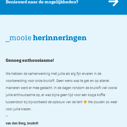
Benieuwd naar de mogelijkheden?
_mooie
herinneringen
Genoeg enthousiasme!
Gr
We hebben de samenwerking met jullie als erg fijn ervaren in de
Omd
mt
voorbereiding voor onze bruiloft. Geen wens was te gek en op allerlei
sam
manieren werd er mee gedacht. In de dagen rondom de bruiloft viel vooral
koe
jullie enthousiasme op, er was bijna geen tijd voor een kopje koffie
sam
tussendoor bij bijvoorbeeld de opbouw van de tent
We zouden zo weer
per
voor jullie kiezen.
fee
–
woo
van den Berg, bruiloft
kun